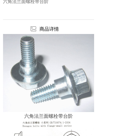
六角法兰面螺栓带台阶
ꂈ
商品详情
六角法兰面螺栓带台阶